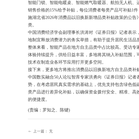
智能门锁、智能电暖桌、智能燃气取暖器、航拍无人机、运
销售价格的15%给予补贴，每位消费者每类产品可补贴1件
施湖北省2026年消费品以旧换新新增品类补贴政策的公
类。
中国消费经济学会副理事长洪涛对《证券日报》记者表示
地制宜释放消费潜力的务实举措，有助于提升居民生活品
整体来看，智能产品在地方自主品类中占比较高。受访专
体验持续提升，供给日益丰富，多地将其纳入补贴范围，
技术在制造业各环节应用打开更多空间。
接下来，更多地方将推出消费品以旧换新地方自主品类补
中国数实融合50人论坛智库专家洪勇向《证券日报》记者
势，在考虑居民真实需求的基础上，优先支持包含绿色低
类产品进行差异化补贴，以确保资金拨付安全、精准、高
的便捷度。
(责编：罗知之、陈键)
上一篇：
无
ꂃ