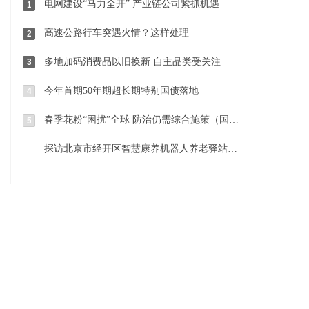
电网建设“马力全开” 产业链公司紧抓机遇
1
高速公路行车突遇火情？这样处理
2
多地加码消费品以旧换新 自主品类受关注
3
今年首期50年期超长期特别国债落地
4
春季花粉“困扰”全球 防治仍需综合施策（国际视点）
5
探访北京市经开区智慧康养机器人养老驿站 科技与温暖相伴相融