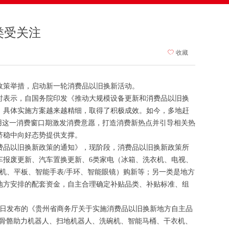
类受关注
ꄀ
收藏
政策举措，启动新一轮消费品以旧换新活动。
时表示，自国务院印发《推动大规模设备更新和消费品以旧换
，具体实施方案越来越精细，取得了积极成效。如今，多地赶
用这一消费窗口期激发消费意愿，打造消费新热点并引导相关热
济稳中向好态势提供支撑。
消费品以旧换新政策的通知》，现阶段，消费品以旧换新政策所
车报废更新、汽车置换更新、6类家电（冰箱、洗衣机、电视、
机、平板、智能手表/手环、智能眼镜）购新等；另一类是地方
地方安排的配套资金，自主合理确定补贴品类、补贴标准、组
0日发布的《贵州省商务厅关于实施消费品以旧换新地方自主品
外骨骼助力机器人、扫地机器人、洗碗机、智能马桶、干衣机、