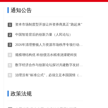
通知公告
资本市场制度型开放让外资券商真正“跑起来”
1
中国智造背后的创新力量（人民论坛）
2
2026年清理整顿人力资源市场秩序专项行动部署开展
3
规模增结构优 科创债活水精准浇灌硬科技
4
数字经济合作与创新论坛探讨共建数字友好未来
5
治理没有“标准公式”，必须立足本国国情（国际论坛·读懂中国·读懂中国式现代化）
6
政策法规