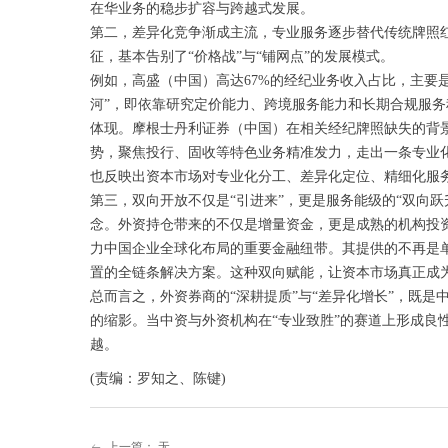
在华业务的稳步扩容与跨越式发展。
第二，差异化竞争渐成主流，专业服务逐步替代传统牌照
征，基本告别了“价格战”与“铺网点”的发展模式。
例如，高盛（中国）高达67%的经纪业务收入占比，主要是
河”，即依靠研究定价能力、跨境服务能力和长期合规服
体现。摩根士丹利证券（中国）在相关经纪牌照缺失的背
势，聚焦投行、固收等特色业务精准发力，走出一条专业
也反映出资本市场对专业化分工、差异化定位、精细化服
第三，双向开放不仅是“引进来”，更是服务能级的“双向
念。外资持仓带来的不仅是增量资金，更是成熟的机构投资
力中国企业全球化布局的重要金融纽带。其提供的不再是
置的全链条解决方案。这种双向赋能，让资本市场真正成
总而言之，外资券商的“深耕提质”与“差异化增长”，既
的缩影。当中资与外资机构在“专业致胜”的赛道上形成良性
越。
(责编：罗知之、陈键)
上一篇：
无
ꂃ