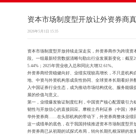
资本市场制度型开放让外资券商真
2026年5月1日
15:35
资本市场制度型开放持续走深走实，外资券商作为跨境资
段。一组最新经营数据清晰勾勒出行业发展新变化：截至202
5.44%；2025年营业收入总和同比大增32.61%。
外资券商经营稳健向好、业绩实现较高增长，不只是机构
地、中资与外资机构形成良性协同、全球资本长期看好并
入中国证券行业生态，成为推动市场结构优化、服务能级
展的价值与意义。
第一，业绩爆发验证制度红利，中国资产核心配置吸引力稳
韧性与开放信心的直接回应。摩根士丹利证券（中国）净利润
华外资券商……在头部机构的带动下，外资券商整体业绩
这一成绩单的底色，在于我国持续推进资本市场制度型开
外资券商已从初期的试探式布局，转向长期扎根深耕的发