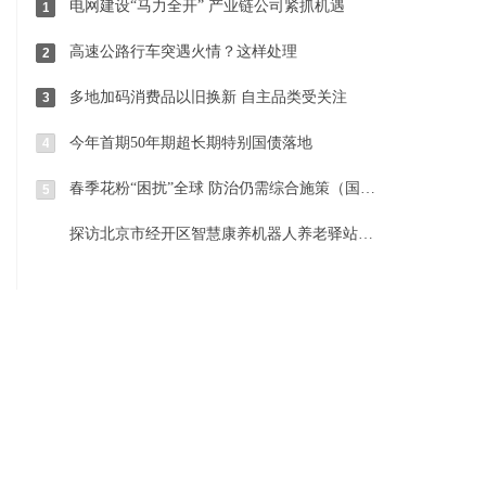
电网建设“马力全开” 产业链公司紧抓机遇
1
高速公路行车突遇火情？这样处理
2
多地加码消费品以旧换新 自主品类受关注
3
今年首期50年期超长期特别国债落地
4
春季花粉“困扰”全球 防治仍需综合施策（国际视点）
5
探访北京市经开区智慧康养机器人养老驿站 科技与温暖相伴相融