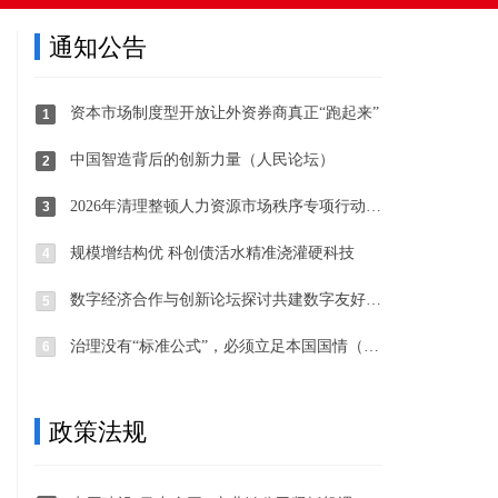
通知公告
资本市场制度型开放让外资券商真正“跑起来”
1
中国智造背后的创新力量（人民论坛）
2
2026年清理整顿人力资源市场秩序专项行动部署开展
3
规模增结构优 科创债活水精准浇灌硬科技
4
数字经济合作与创新论坛探讨共建数字友好未来
5
治理没有“标准公式”，必须立足本国国情（国际论坛·读懂中国·读懂中国式现代化）
6
政策法规