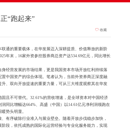
正“跑起来”
ꄀ
收藏
本联通的重要载体，在华发展迈入深耕提质、价值释放的新阶
5年末，16家外资参控股券商总资产达534.69亿元，同比增长
自身经营发展的市场结果，更是我国资本市场开放红利持续落
配置中国资产的综合体现。笔者认为，当前外资券商正深度融
提升、双向开放提速的重要力量，可从三大维度观察其在华发
固且不可替代。32.61%的营收增速，是全球资本对中国经济
同比增幅达664%、高盛（中国）以14.61亿元净利润领跑在
回暖势头明显。
放、有序破除行业准入与展业壁垒。随着开放步伐稳步加快，
展阶段，依托成熟的国际化运营经验与专业化服务能力，实现