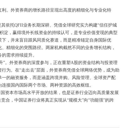
红利。外资券商的增长路径呈现出高度的精细化与专业化特
其依托QFII业务长期深耕、凭借全球研究实力构建“信任护城
务积淀，赢得境外长线资金的持续认可，是专业价值变现的典型
景下，并未盲目跟风同质化赛道，而是精准锚定自身国际优
化、精细化的突围路径。两家机构截然不同的业务增长结构，
务的需求持续提升。
跃升”。外资券商的深度参与，正在重塑A股的资金结构与投资理
行为。在“走出去”层面，外资券商凭借全球网络优势，成为助
单一的融资服务，而是涵盖跨境并购、风险管理、全球资产配
为连接国内国际两个市场、两种资源的高效枢纽。
是中国资本市场高水平开放的结果，也是证券行业迈向高质量发展
竞合，中国证券行业将真正实现从“规模大”向“功能强”的跨