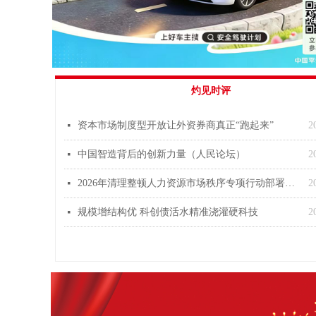
灼见时评
资本市场制度型开放让外资券商真正“跑起来”
2
넷
中国智造背后的创新力量（人民论坛）
2
넷
2026年清理整顿人力资源市场秩序专项行动部署开展
2
넷
规模增结构优 科创债活水精准浇灌硬科技
2
넷