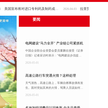
美国宣布将对进口专利药及制药成分加征100%关税
2026-04-03
要闻
电网建设“马力全开” 产业链公司紧抓机
遇
中国企业联合会资委会委员董鹏在接受《证券
日报》记者采访时表示：“电网建设步伐提
速，原因在于电网是能源转型发展、算电协同
2026-05-01
落地以及加快推进新型工业化的重要基础设
施。在此背景下，电网产业链上下游企业均迎
来新的发展机遇。上游铜、铝、硅钢等材料市
高速公路行车突遇火情？这样处理
场需求拉升，中游输变电设备头部企业订单纷
天气渐热，高速公路上，车辆自燃事故偶有发
至沓来，下游智能运维、储能等企业也迎来黄
生。面对突如其来的火情，驾乘人员该如何科
金发展期。”
学应对？过路车辆又该怎样避险？
2026-05-01
多地加码消费品以旧换新 自主品类受