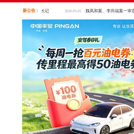
新公告：
记”｜“单项冠军”成长记
魏凤和案、李尚福案一审宣判
2026-05-01