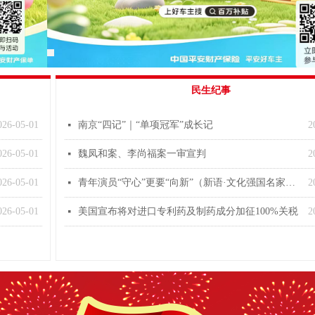
民生纪事
026-05-01
南京“四记”｜“单项冠军”成长记
2
넷
026-05-01
魏凤和案、李尚福案一审宣判
2
넷
026-05-01
青年演员“守心”更要“向新”（新语·文化强国名家谈）
2
넷
026-05-01
美国宣布将对进口专利药及制药成分加征100%关税
2
넷