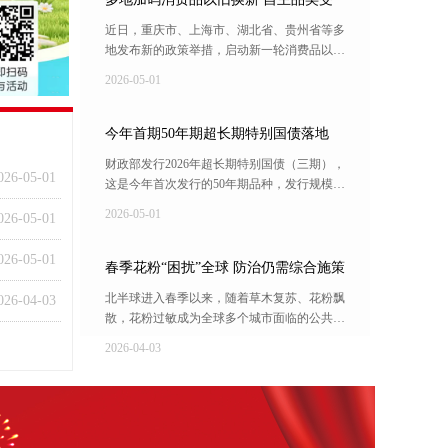
关注
近日，重庆市、上海市、湖北省、贵州省等多
地发布新的政策举措，启动新一轮消费品以旧
换新活动。
2026-05-01
今年首期50年期超长期特别国债落地
财政部发行2026年超长期特别国债（三期），
026-05-01
这是今年首次发行的50年期品种，发行规模为
450亿元。截至目前，今年20年期、30年期、
2026-05-01
026-05-01
50年期3种期限品种的超长期特别国债首期均
已发行，年内累计发行规模达1640亿元。
026-05-01
春季花粉“困扰”全球 防治仍需综合施策
（国际视点）
北半球进入春季以来，随着草木复苏、花粉飘
026-04-03
散，花粉过敏成为全球多个城市面临的公共健
康挑战。在日本东京，随处可见佩戴口罩、护
2026-04-03
目镜的行人；在美国华盛顿，今年花粉季来得
更早、持续时间更长，加重了不少民众的过敏
反应；在法国巴黎，为应对花粉过敏难题，市
政机构加大了监测和预警力度。世界卫生组织
在报告中指出，花粉过敏作为与生态环境、气