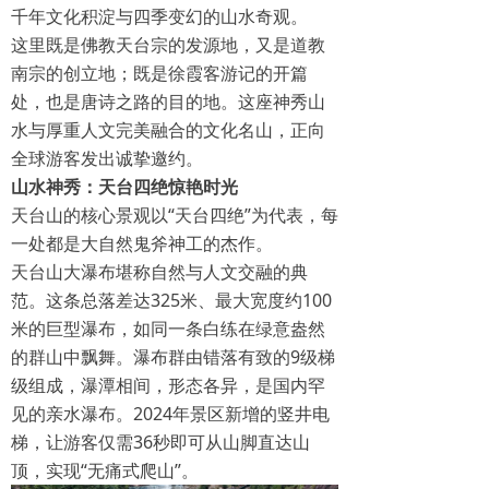
千年文化积淀与四季变幻的山水奇观。
这里既是佛教天台宗的发源地，又是道教
南宗的创立地；既是徐霞客游记的开篇
处，也是唐诗之路的目的地。这座神秀山
水与厚重人文完美融合的文化名山，正向
全球游客发出诚挚邀约。
山水神秀：天台四绝惊艳时光
天台山的核心景观以“天台四绝”为代表，每
一处都是大自然鬼斧神工的杰作。
天台山大瀑布堪称自然与人文交融的典
范。这条总落差达325米、最大宽度约100
米的巨型瀑布，如同一条白练在绿意盎然
的群山中飘舞。瀑布群由错落有致的9级梯
级组成，瀑潭相间，形态各异，是国内罕
见的亲水瀑布。2024年景区新增的竖井电
梯，让游客仅需36秒即可从山脚直达山
顶，实现“无痛式爬山”。