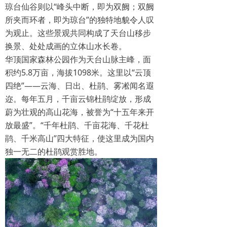
琼台仙谷则以“峰头中断，即为双阙；双阙
所夹而环者，即为琼台”的独特地貌令人叹
为观止。这些景观共同构成了天台山移步
换景、处处成画的立体山水长卷。
华顶国家森林公园作为天台山脉主峰，面
积约5.8万亩，海拔1098米。这里以“云顶
四绝”——云海、日出、杜鹃、雾凇闻名遐
迩。每年五月，千亩云锦杜鹃绽放，形成
蔚为壮观的高山花海，被誉为“十五年来开
放最盛”。“千年杜鹃、千亩花海、千花杜
鹃、千米高山”四大特征，使这里成为国内
独一无二的杜鹃观赏胜地。