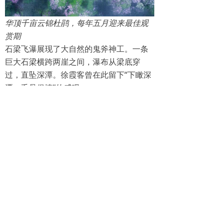
华顶千亩云锦杜鹃，每年五月迎来最佳观
赏期
石梁飞瀑展现了大自然的鬼斧神工。一条
巨大石梁横跨两崖之间，瀑布从梁底穿
过，直坠深潭。徐霞客曾在此留下“下瞰深
潭，毛骨俱悚”的感叹。
佛道双栖：千年文化浸润名山
天台山不仅以自然风光取胜，更以深厚的
文化底蕴闻名于世。
作为佛教天台宗的发源地，国清寺历经千
年风雨仍香火鼎盛。寺内古木参天，殿宇
庄严，是感悟佛教文化、体验禅意生活的
绝佳场所。