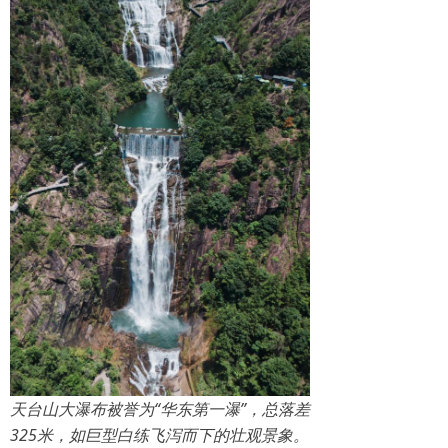
天台山大瀑布被誉为“华东第一瀑”，总落差
325米，如巨型白练飞泻而下的壮观景象。