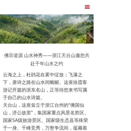
首页
끀
灼见时评
民生纪事
文心纪事
佛宗道源 山水神秀——浙江天台山邀您共
策论天下
赴千年山水之约
云海之上，杜鹃花在雾中绽放；飞瀑之
下，唐诗之路在山水间蜿蜒。这座徐霞客
游记开篇的浙东名山，正等待您来书写属
于自己的山水诗篇。
天台山，这座耸立于浙江台州的“佛国仙
山，济公故里”，集国家重点风景名胜区、
国家5A级旅游景区、国家级生态县等殊荣
于一身。千峰竞秀，万壑争流间，蕴藏着