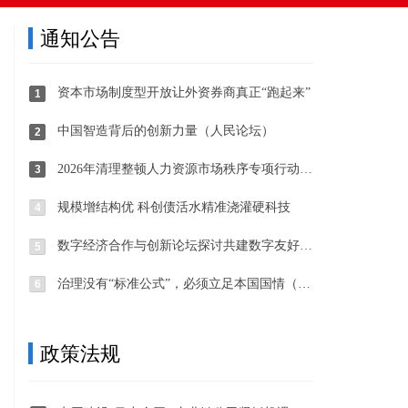
通知公告
资本市场制度型开放让外资券商真正“跑起来”
1
中国智造背后的创新力量（人民论坛）
2
2026年清理整顿人力资源市场秩序专项行动部署开展
3
规模增结构优 科创债活水精准浇灌硬科技
4
数字经济合作与创新论坛探讨共建数字友好未来
5
治理没有“标准公式”，必须立足本国国情（国际论坛·读懂中国·读懂中国式现代化）
6
政策法规