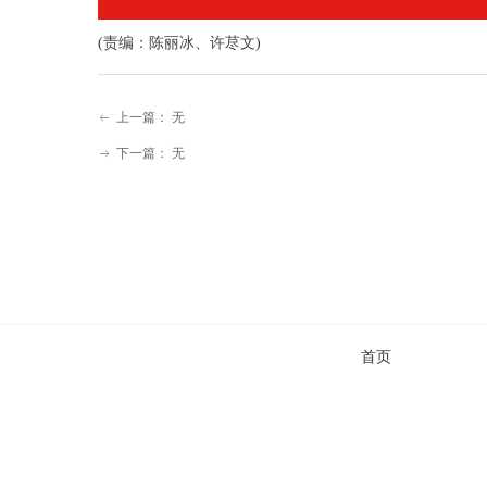
(责编：陈丽冰、许荩文)
上一篇：
无
ꂃ
下一篇：
无
ꁹ
首页