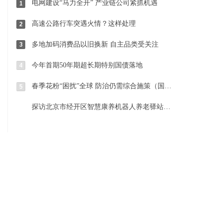
电网建设“马力全开” 产业链公司紧抓机遇
1
高速公路行车突遇火情？这样处理
2
多地加码消费品以旧换新 自主品类受关注
3
今年首期50年期超长期特别国债落地
4
春季花粉“困扰”全球 防治仍需综合施策（国际视点）
5
探访北京市经开区智慧康养机器人养老驿站 科技与温暖相伴相融