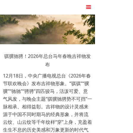
首页
끀
灼见时评
民生纪事
文心纪事
骐骥驰骋！2026年总台马年春晚吉祥物发
策论天下
布
12月18日，中央广播电视总台《2026年春
节联欢晚会》发布吉祥物形象。“骐骐”“骥
骥”“驰驰”“骋骋”四匹骏马，活泼可爱、意
气风发，与晚会主题“骐骥驰骋势不可挡”一
脉相承、相得益彰。吉祥物的设计灵感来
源于中国不同时期马的经典形象，并将流
云纹、山云纹等千年纹样“穿”上身，充盈着
生生不息的历史美感和万象更新的时代气