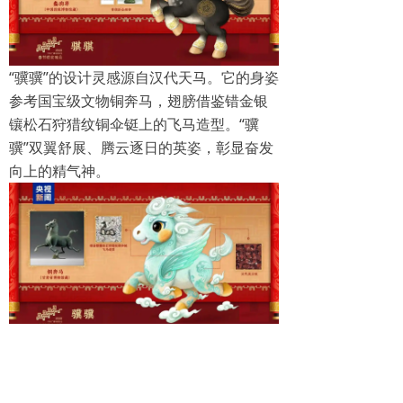
“骥骥”的设计灵感源自汉代天马。它的身姿
参考国宝级文物铜奔马，翅膀借鉴错金银
镶松石狩猎纹铜伞铤上的飞马造型。“骥
骥”双翼舒展、腾云逐日的英姿，彰显奋发
向上的精气神。
“驰驰”的设计灵感源自唐代三花马。三花马
因马鬃被修剪成三瓣而得名，是以昭陵六
骏等为代表的唐代文物和史料中所见良马