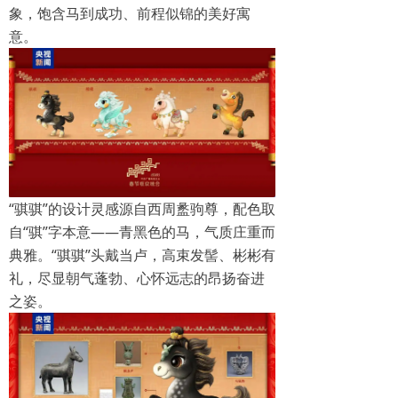
象，饱含马到成功、前程似锦的美好寓
意。
“骐骐”的设计灵感源自西周盠驹尊，配色取
自“骐”字本意——青黑色的马，气质庄重而
典雅。“骐骐”头戴当卢，高束发髻、彬彬有
礼，尽显朝气蓬勃、心怀远志的昂扬奋进
之姿。