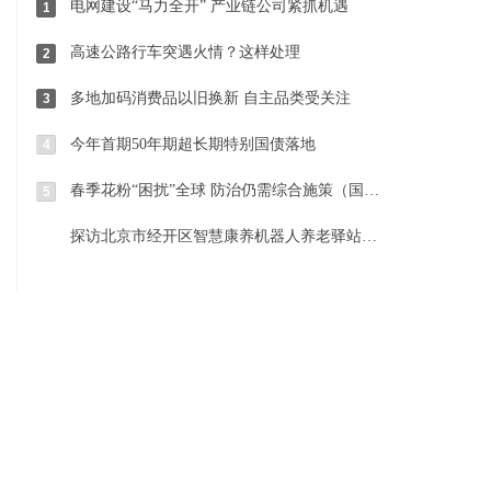
电网建设“马力全开” 产业链公司紧抓机遇
1
高速公路行车突遇火情？这样处理
2
多地加码消费品以旧换新 自主品类受关注
3
今年首期50年期超长期特别国债落地
4
春季花粉“困扰”全球 防治仍需综合施策（国际视点）
5
探访北京市经开区智慧康养机器人养老驿站 科技与温暖相伴相融