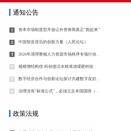
通知公告
资本市场制度型开放让外资券商真正“跑起来”
1
中国智造背后的创新力量（人民论坛）
2
2026年清理整顿人力资源市场秩序专项行动部署开展
3
规模增结构优 科创债活水精准浇灌硬科技
4
数字经济合作与创新论坛探讨共建数字友好未来
5
治理没有“标准公式”，必须立足本国国情（国际论坛·读懂中国·读懂中国式现代化）
6
政策法规