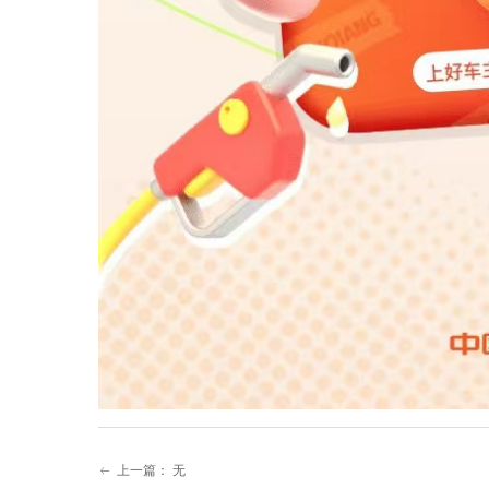
上一篇：
无
ꂃ